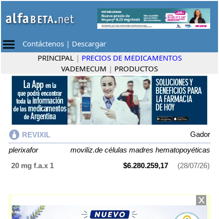
Contáctenos
|
Descargar
PRINCIPAL
|
PRECIOS DE MEDICAMENTOS
VADEMECUM
|
PRODUCTOS
Gador
REVIXIL
plerixafor
moviliz.de células madres hematopoyéticas
20 mg f.a.x 1
$6.280.259,17
(28/07/26)
REVIXIL
contiene
plerixafor
y se indica como
moviliz.de células madres
hematopoyéticas
. Es producido por
Gador
y cuenta con 1 presentación