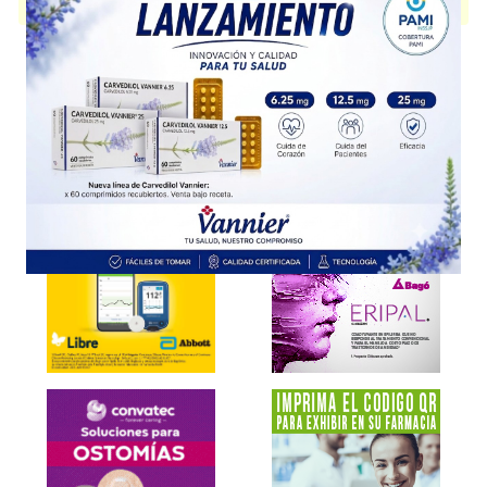
disponible.
Explorar más
Otros productos con
plerixafor
Otros productos de
Gador