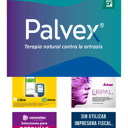
RENOVATEURS
contiene
producto cosmético
y se indica como
Producto Cosmético
. Es producido por
Cepage
y cuenta con 2
presentaciones disponibles.
Explorar más
Otros productos con
producto cosmético
Otros productos de
Cepage