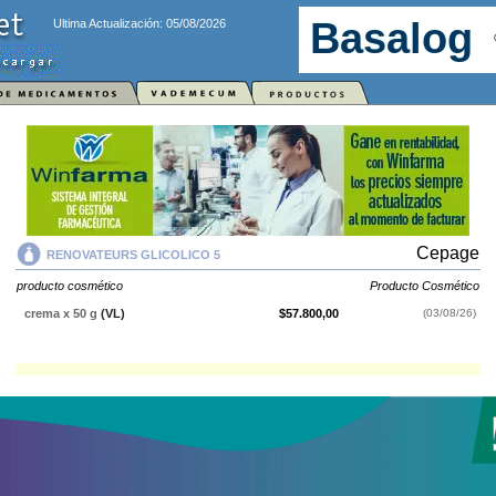
Ultima Actualización: 05/08/2026
Cepage
RENOVATEURS GLICOLICO 5
producto cosmético
Producto Cosmético
crema x 50 g
(VL)
$57.800,00
(03/08/26)
RENOVATEURS GLICOLICO 5
contiene
producto cosmético
y se indica
como
Producto Cosmético
. Es producido por
Cepage
y cuenta con 1
presentación disponible.
Explorar más