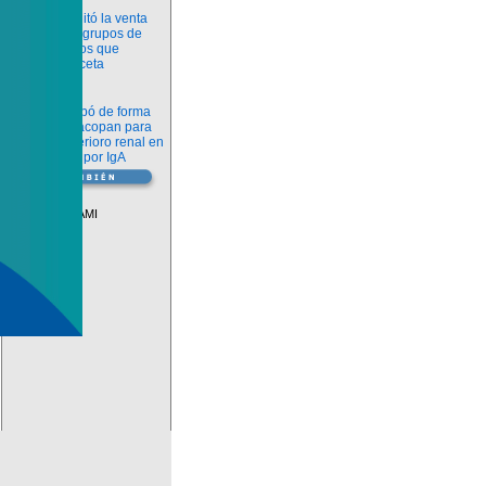
Información
ANMAT habilitó la venta
libre de diez grupos de
medicamentos que
requerían receta
Novedades
La FDA aprobó de forma
definitiva iptacopan para
frenar el deterioro renal en
la nefropatía por IgA
Vademécum
Descuentos PAMI