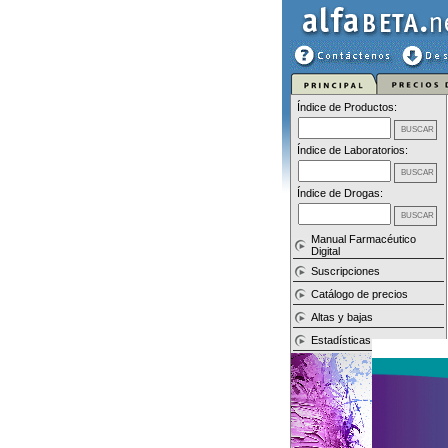
Índice de Productos:
Índice de Laboratorios:
Índice de Drogas:
Manual Farmacéutico
Digital
Suscripciones
Catálogo de precios
Altas y bajas
Estadísticas