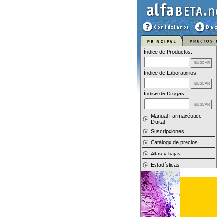
Índice de Productos:
Índice de Laboratorios:
Índice de Drogas:
Manual Farmacéutico
Digital
Suscripciones
Catálogo de precios
Altas y bajas
Estadísticas