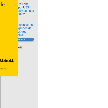
Información
argenx compra Forte
Biosciences por US$
2.200 millones y suma el
anticuerpo FB102
Información
ANMAT habilitó la venta
libre de diez grupos de
medicamentos que
requerían receta
Vademécum
Descuentos PAMI