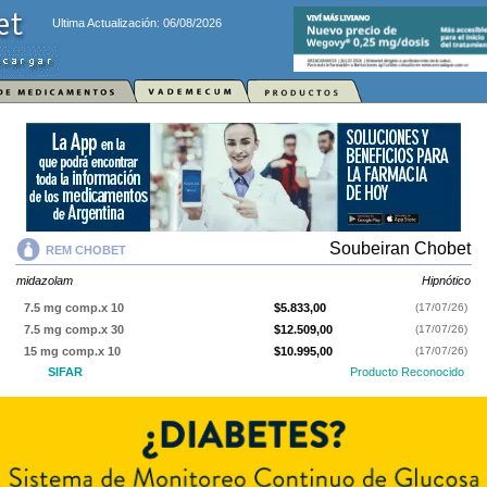
Ultima Actualización: 06/08/2026
Soubeiran Chobet
REM CHOBET
midazolam
Hipnótico
7.5 mg comp.x 10
$5.833,00
(17/07/26)
7.5 mg comp.x 30
$12.509,00
(17/07/26)
15 mg comp.x 10
$10.995,00
(17/07/26)
SIFAR
Producto Reconocido
PAMI
AF
$3.561,51
15 mg comp.x 30
$23.119,00
(17/07/26)
SIFAR
Producto Reconocido
PAMI