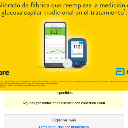
AF
$8.062,99
15 mg comp.x 50
$36.925,00
(17/07/26)
SIFAR
Producto Reconocido
PAMI
AF
$12.701,19
15 mg/3 ml a.x 2
$24.983,00
(17/07/26)
PAMI
AF
$6.711,85
50 mg/10 ml a.x 25
$961.874,00
(17/07/26)
PAMI
AF
$192.235,17
REM CHOBET
contiene
midazolam
y se indica como
Hipnótico
. Es
producido por
Soubeiran Chobet
y cuenta con 7 presentaciones
disponibles.
Algunas presentaciones cuentan con cobertura PAMI.
Explorar más
Otros productos con
midazolam