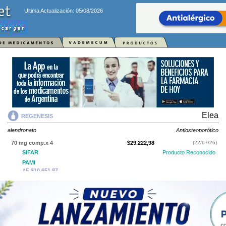
Ultima Actualización: 05/08/2026
Elea
REGENESIS
alendronato
Antiosteoporótico
70 mg comp.x 4
$29.222,98
(22/07/26)
SIFAR
Producto Reconocido
PAMI
AF
$10.651,87
IOMA
Cobertura Monto Fijo
OS
$10.856,33
AF
$18.366,65
USO NORMATIZADO
REGENESIS
contiene
alendronato
y se indica como
Antiosteoporótico
.