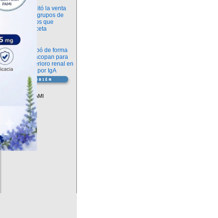
Información
ANMAT habilitó la venta
libre de diez grupos de
medicamentos que
requerían receta
Novedades
La FDA aprobó de forma
definitiva iptacopan para
frenar el deterioro renal en
la nefropatía por IgA
Vademécum
Descuentos PAMI