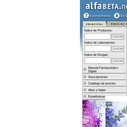
Índice de Productos:
Índice de Laboratorios:
Índice de Drogas:
Manual Farmacéutico
Digital
Suscripciones
Catálogo de precios
Altas y bajas
Estadísticas