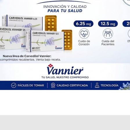
Es producido por
Elea
y cuenta con 1 presentación disponible.
Algunas presentaciones cuentan con cobertura PAMI.
Explorar más
Otros productos con
alendronato
Otros productos de
Elea