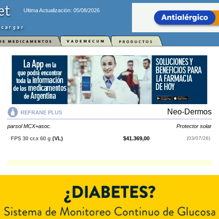
Ultima Actualización: 05/08/2026
Neo-Dermos
REFRANE PLUS
parsol MCX+asoc.
Protector solar
FPS 30 cr.x 60 g
(VL)
$41.369,00
(03/07/26)
REFRANE PLUS
contiene
parsol MCX+asoc.
y se indica como
Protector
solar
. Es producido por
Neo-Dermos
y cuenta con 1 presentación
disponible.
Explorar más