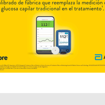
Otros productos con
parsol MCX+asoc.
Otros productos de
Neo-Dermos