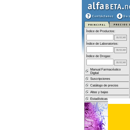
Índice de Productos:
Índice de Laboratorios:
Índice de Drogas:
Manual Farmacéutico
Digital
Suscripciones
Catálogo de precios
Altas y bajas
Estadísticas