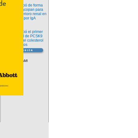
Novedades
La FDA aprobó de forma
definitiva iptacopan para
frenar el deterioro renal en
la nefropatía por IgA
Salud
La FDA aprobó el primer
inhibidor oral de PCSK9
para reducir el colesterol
LDL en adultos
Vademécum
Descuentos PAMI