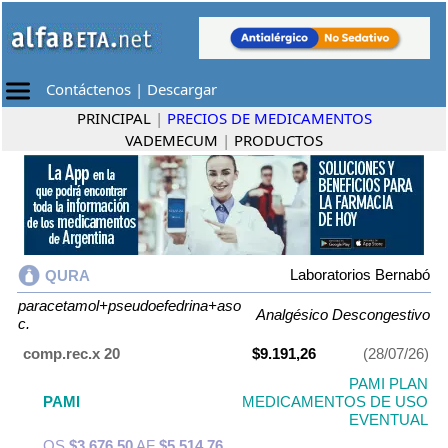
Contáctenos
|
Descargar
PRINCIPAL
|
PRECIOS DE MEDICAMENTOS
VADEMECUM
|
PRODUCTOS
Laboratorios Bernabó
QURA
paracetamol+pseudoefedrina+aso
Analgésico Descongestivo
c.
comp.rec.x 20
$9.191,26
(28/07/26)
PAMI PLAN
PAMI
MEDICAMENTOS DE USO
EVENTUAL
OS
$3.676,50
AF
$5.514,76