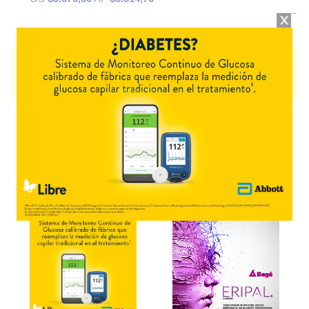
QURA
contiene
paracetamol+pseudoefedrina+asoc.
y se indica como
Analgésico Descongestivo
. Es producido por
Laboratorios Bernabó
y
cuenta con 1 presentación disponible.
Explorar más
Otros productos con
paracetamol+pseudoefedrina+asoc.
Otros productos de
Laboratorios Bernabó