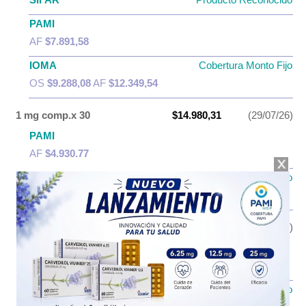
PAMI
AF
$7.891,58
IOMA
Cobertura Monto Fijo
OS
$9.288,08
AF
$12.349,54
1 mg comp.x 30
$14.980,31
(29/07/26)
PAMI
AF
$4.930,77
IOMA
Cobertura Monto Fijo
OS
$6.144,87
AF
$8.835,44
1 mg comp.x 60
$21.696,76
(29/07/26)
PAMI
AF
$7.795,88
IOMA
Cobertura Monto Fijo