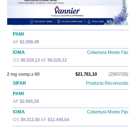
OS
$9.227,76
AF
$12.469,00
2 mg comp.x 30
$15.757,25
(29/07/26)
SIFAR
Producto Reconocido
PAMI
AF
$2.088,48
IOMA
Cobertura Monto Fijo
OS
$6.528,13
AF
$9.229,12
2 mg comp.x 60
$21.761,10
(29/07/26)
SIFAR
Producto Reconocido
PAMI
AF
$2.965,59
IOMA
Cobertura Monto Fijo
OS
$9.312,56
AF
$12.448,54