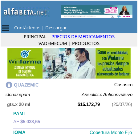
Contáctenos
|
Descargar
PRINCIPAL
|
PRECIOS DE MEDICAMENTOS
VADEMECUM
|
PRODUCTOS
Casasco
QUAZEMIC
clonazepam
Ansiolítico Anticonvulsivo
gts.x 20 ml
$15.172,79
(29/07/26)
PAMI
AF
$5.033,65
IOMA
Cobertura Monto Fijo