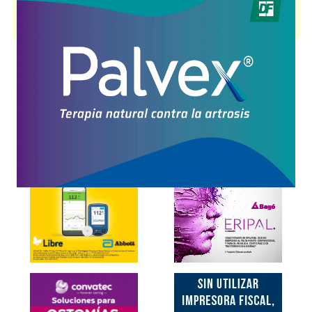
PULMOXI
contiene
selexipag
y se indica como
Trat.hipertensión arterial
pulmonar
. Es producido por
Bagó
y cuenta con 2 presentaciones
disponibles.
Explorar más
Otros productos con
selexipag
Otros productos de
Bagó