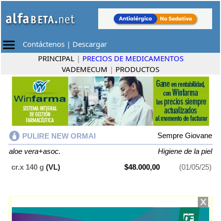
Contáctenos
|
Descargar
PRINCIPAL
|
PRECIOS DE MEDICAMENTOS
VADEMECUM
|
PRODUCTOS
Sempre Giovane
PULIRE NEW ORMAI
aloe vera+asoc.
Higiene de la piel
cr.x 140 g
(VL)
$48.000,00
(01/05/25)
PULIRE NEW ORMAI
contiene
aloe vera+asoc.
y se indica como
Higiene de la piel
. Es producido por
Sempre Giovane
y cuenta con 1