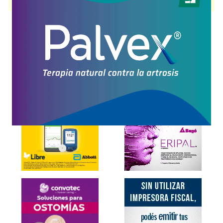
presentación disponible.
Explorar más
Otros productos con
aloe vera+asoc.
Otros productos de
Sempre Giovane