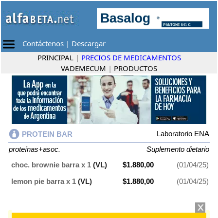
Contáctenos
|
Descargar
PRINCIPAL
|
PRECIOS DE MEDICAMENTOS
VADEMECUM
|
PRODUCTOS
Laboratorio ENA
PROTEIN BAR
proteínas+asoc.
Suplemento dietario
choc. brownie barra x 1
(VL)
$1.880,00
(01/04/25)
lemon pie barra x 1
(VL)
$1.880,00
(01/04/25)