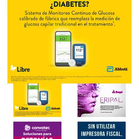
PROTEIN BAR
contiene
proteínas+asoc.
y se indica como
Suplemento
dietario
. Es producido por
Laboratorio ENA
y cuenta con 2
presentaciones disponibles.
Explorar más
Otros productos con
proteínas+asoc.
Otros productos de
Laboratorio ENA