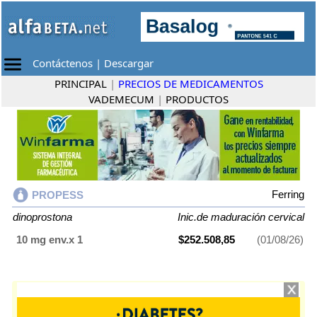
Contáctenos
|
Descargar
PRINCIPAL
|
PRECIOS DE MEDICAMENTOS
VADEMECUM
|
PRODUCTOS
Ferring
PROPESS
dinoprostona
Inic.de maduración cervical
10 mg env.x 1
$252.508,85
(01/08/26)
PROPESS
contiene
dinoprostona
y se indica como
Inic.de maduración
cervical
. Es producido por
Ferring
y cuenta con 1 presentación