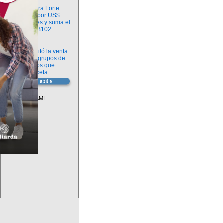
Información
argenx compra Forte
Biosciences por US$
2.200 millones y suma el
anticuerpo FB102
Información
ANMAT habilitó la venta
libre de diez grupos de
medicamentos que
requerían receta
Vademécum
Descuentos PAMI