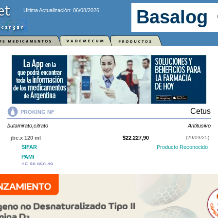
Ultima Actualización: 06/08/2026
Cetus
PROKING NF
butamirato,citrato
Antitusivo
jbe.x 120 ml
$22.227,90
(29/09/25)
SIFAR
Producto Reconocido
PAMI
AF
$8.950,49
PROKING NF
contiene
butamirato,citrato
y se indica como
Antitusivo
. Es
producido por
Cetus
y cuenta con 1 presentación disponible.