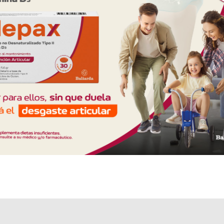
Algunas presentaciones cuentan con cobertura PAMI.
Explorar más
Otros productos con
butamirato,citrato
Otros productos de
Cetus