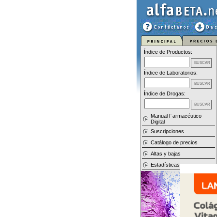
Índice de Productos:
Índice de Laboratorios:
Índice de Drogas:
Manual Farmacéutico
Digital
Suscripciones
Catálogo de precios
Altas y bajas
Estadísticas