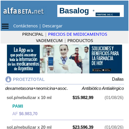
Contáctenos
|
Descargar
PRINCIPAL
|
PRECIOS DE MEDICAMENTOS
VADEMECUM
|
PRODUCTOS
Dallas
PROETZTOTAL
dexametasona+neomicina+asoc.
Antibiótico Antialérgico
sol.p/nebulizar x 10 ml
$15.982,99
(01/08/26)
PAMI
AF
$6.983,70
sol.p/nebulizar x 20 ml
$23.596,39
(01/08/26)