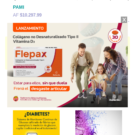
PAMI
AF
$10.297,99
PROETZTOTAL
contiene
dexametasona+neomicina+asoc.
y se indica
como
Antibiótico Antialérgico
. Es producido por
Dallas
y cuenta con 2
presentaciones disponibles.
Algunas presentaciones cuentan con cobertura PAMI.
Explorar más
Otros productos con
dexametasona+neomicina+asoc.
Otros productos de
Dallas