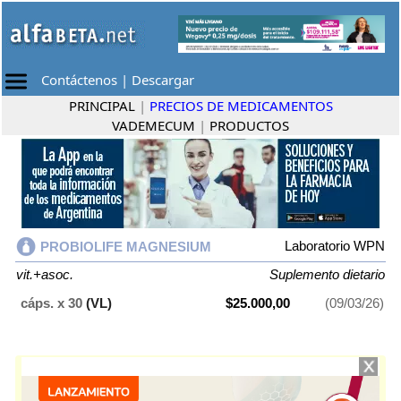
Contáctenos
|
Descargar
PRINCIPAL
|
PRECIOS DE MEDICAMENTOS
VADEMECUM
|
PRODUCTOS
Laboratorio WPN
PROBIOLIFE MAGNESIUM
vit.+asoc.
Suplemento dietario
cáps. x 30
(VL)
$25.000,00
(09/03/26)
PROBIOLIFE MAGNESIUM
contiene
vit.+asoc.
y se indica como
Suplemento dietario
. Es producido por
Laboratorio WPN
y cuenta con 1