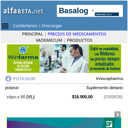
Contáctenos
|
Descargar
PRINCIPAL
|
PRECIOS DE MEDICAMENTOS
VADEMECUM
|
PRODUCTOS
Innovapharma
POTASIUM
potasio
Suplemento dietario
cáps.x 60
(VL)
$16.900,00
(03/08/26)
POTASIUM
contiene
potasio
y se indica como
Suplemento dietario
. Es
producido por
Innovapharma
y cuenta con 1 presentación disponible.