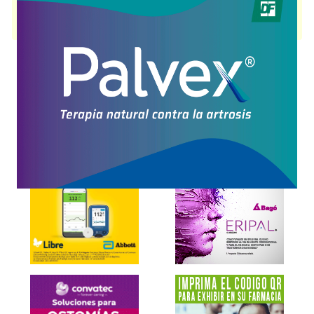
POSTEP
contiene
erlotinib
y se indica como
Antineoplásico
. Es
producido por
Bioprofarma Bagó
y cuenta con 2 presentaciones
disponibles.
Explorar más
Otros productos con
erlotinib
Otros productos de
Bioprofarma Bagó