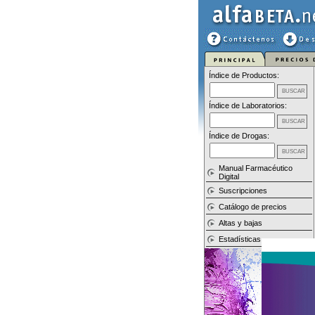
Índice de Productos:
Índice de Laboratorios:
Índice de Drogas:
Manual Farmacéutico
Digital
Suscripciones
Catálogo de precios
Altas y bajas
Estadísticas