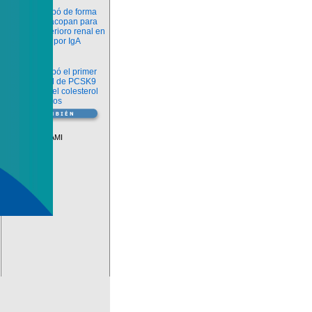
Novedades
La FDA aprobó de forma
definitiva iptacopan para
frenar el deterioro renal en
la nefropatía por IgA
Salud
La FDA aprobó el primer
inhibidor oral de PCSK9
para reducir el colesterol
LDL en adultos
Vademécum
Descuentos PAMI