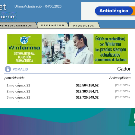
Ultima Actualización: 04/08/2026
Gador
POMALID
pomalidomida
Antineoplásico
1 mg cáps.x 21
$18.504.150,52
(28/07/26)
2 mg cáps.x 21
$19.383.554,71
(28/07/26)
3 mg cáps.x 21
$19.725.549,32
(28/07/26)
4 mg cáps.x 21
$20.543.881,58
(28/07/26)
POMALID
contiene
pomalidomida
y se indica como
Antineoplásico
. Es
producido por
Gador
y cuenta con 4 presentaciones disponibles.