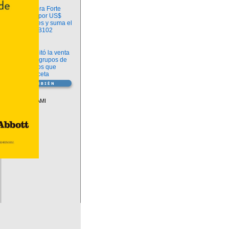
Información
argenx compra Forte
Biosciences por US$
2.200 millones y suma el
anticuerpo FB102
Información
ANMAT habilitó la venta
libre de diez grupos de
medicamentos que
requerían receta
Vademécum
Descuentos PAMI