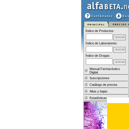
Índice de Productos:
Índice de Laboratorios:
Índice de Drogas:
Manual Farmacéutico
Digital
Suscripciones
Catálogo de precios
Altas y bajas
Estadísticas