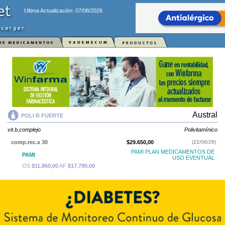
Ultima Actualización: 07/08/2026
Austral
POLI B FUERTE
vit.b,complejo
Polivitamínico
comp.rec.x 30
$29.650,00
(22/06/26)
PAMI PLAN MEDICAMENTOS DE
PAMI
USO EVENTUAL
OS
$11.860,00
AF
$17.790,00
POLI B FUERTE
contiene
vit.b,complejo
y se indica como
Polivitamínico
.
Es producido por
Austral
y cuenta con 1 presentación disponible.