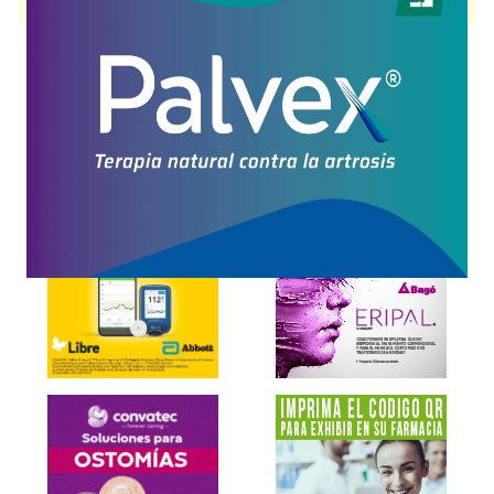
disponible.
Explorar más
Otros productos con
pancuronio,bromuro
Otros productos de
Fada Pharma