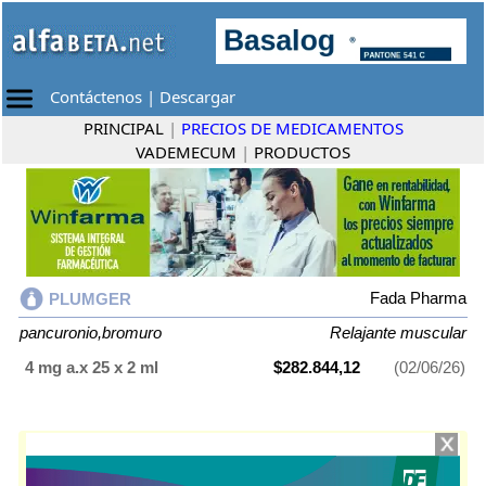
Contáctenos
|
Descargar
PRINCIPAL
|
PRECIOS DE MEDICAMENTOS
VADEMECUM
|
PRODUCTOS
Fada Pharma
PLUMGER
pancuronio,bromuro
Relajante muscular
4 mg a.x 25 x 2 ml
$282.844,12
(02/06/26)
PLUMGER
contiene
pancuronio,bromuro
y se indica como
Relajante
muscular
. Es producido por
Fada Pharma
y cuenta con 1 presentación