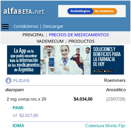
Contáctenos
|
Descargar
PRINCIPAL
|
PRECIOS DE MEDICAMENTOS
VADEMECUM
|
PRODUCTOS
Roemmers
PLIDAN
diazepam
Ansiolítico
2 mg comp.rec.x 20
$4.034,00
(23/07/26)
PAMI
AF
$2.017,00
IOMA
Cobertura Monto Fijo