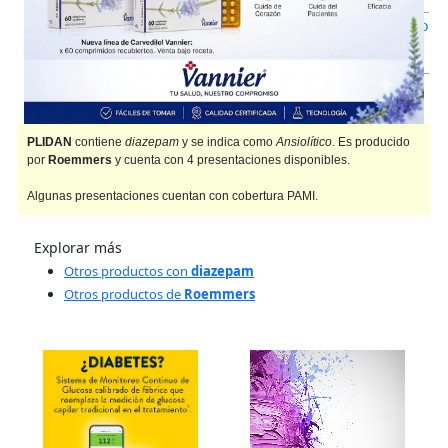
IOMA
Cobertura Monto Fijo
OS
$9.368,38
AF
$8.455,62
PLIDAN
contiene
diazepam
y se indica como
Ansiolítico
. Es producido
por
Roemmers
y cuenta con 4 presentaciones disponibles.
Algunas presentaciones cuentan con cobertura PAMI.
Explorar más
Otros productos con
diazepam
Otros productos de
Roemmers