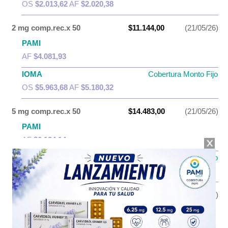
OS
$2.013,62
AF
$2.020,38
2 mg comp.rec.x 50
$11.144,00
(21/05/26)
PAMI
AF
$4.081,93
IOMA
Cobertura Monto Fijo
OS
$5.963,68
AF
$5.180,32
5 mg comp.rec.x 50
$14.483,00
(21/05/26)
PAMI
AF
$6.134,14
IOMA
Cobertura Monto Fijo
OS
$7.752,18
AF
$6.730,82
10 mg comp.rec.x 50
$17.824,00
(21/05/26)
PAMI
AF
$7.585,26