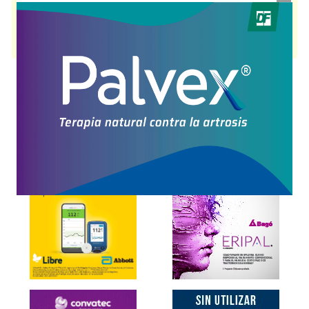
Contraste radiológico
. Es producido por
Gobbi
y cuenta con 1
presentación disponible.
Producto importado.
Explorar más
Otros productos con
meglumina,diatrizoato+asoc.
Otros productos de
Gobbi