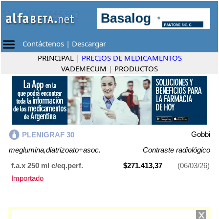
Contáctenos
|
Descargar
PRINCIPAL
|
PRECIOS DE MEDICAMENTOS
VADEMECUM
|
PRODUCTOS
Gobbi
PLENIGRAF 30
meglumina,diatrizoato+asoc.
Contraste radiológico
f.a.x 250 ml c/eq.perf.
$271.413,37
(06/03/26)
Importado
PLENIGRAF 30
contiene
meglumina,diatrizoato+asoc.
y se indica como