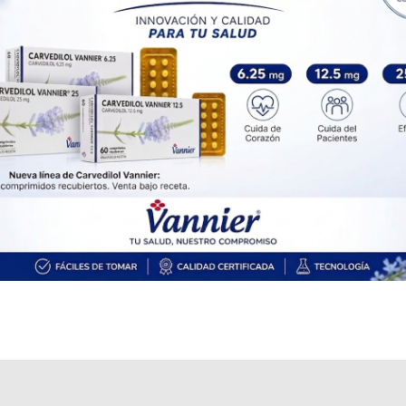
Producto importado.
Explorar más
Otros productos con
aminoácidos+carbohidratos+asoc.
Otros productos de
AMN