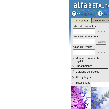
Índice de Productos:
Índice de Laboratorios:
Índice de Drogas:
Manual Farmacéutico
Digital
Suscripciones
Catálogo de precios
Altas y bajas
Estadísticas