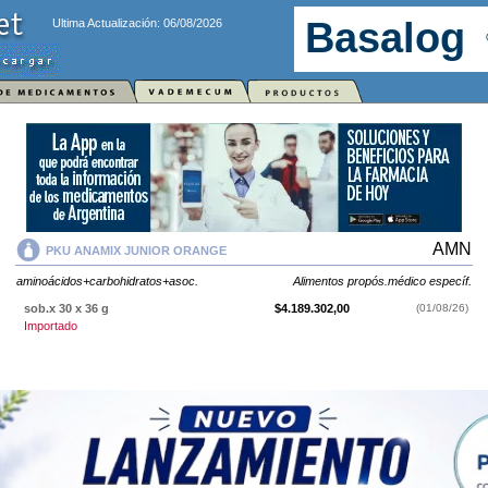
Ultima Actualización: 06/08/2026
AMN
PKU ANAMIX JUNIOR ORANGE
aminoácidos+carbohidratos+asoc.
Alimentos propós.médico específ.
sob.x 30 x 36 g
$4.189.302,00
(01/08/26)
Importado
PKU ANAMIX JUNIOR ORANGE
contiene
aminoácidos+carbohidratos+asoc.
y se indica como
Alimentos
propós.médico específ.
. Es producido por
AMN
y cuenta con 1
presentación disponible.