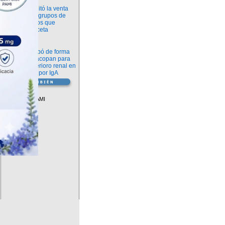
Información
ANMAT habilitó la venta
libre de diez grupos de
medicamentos que
requerían receta
Novedades
La FDA aprobó de forma
definitiva iptacopan para
frenar el deterioro renal en
la nefropatía por IgA
Vademécum
Descuentos PAMI