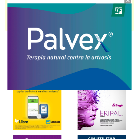
PKU ANAMIX INFANT
contiene
aminoácidos+carbohidratos+asoc.
y se
indica como
Alimentos propós.médico específ.
. Es producido por
AMN
y
cuenta con 1 presentación disponible.
Producto importado.
Explorar más
Otros productos con
aminoácidos+carbohidratos+asoc.
Otros productos de
AMN