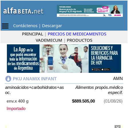
Contáctenos
|
Descargar
PRINCIPAL
|
PRECIOS DE MEDICAMENTOS
VADEMECUM
|
PRODUCTOS
AMN
PKU ANAMIX INFANT
aminoácidos+carbohidratos+as
Alimentos propós.médico
oc.
específ.
env.x 400 g
$889.505,00
(01/08/26)
Importado