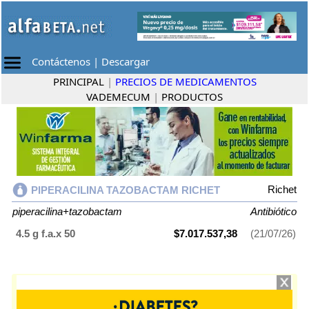
Contáctenos
|
Descargar
PRINCIPAL
|
PRECIOS DE MEDICAMENTOS
VADEMECUM
|
PRODUCTOS
Richet
PIPERACILINA TAZOBACTAM RICHET
piperacilina+tazobactam
Antibiótico
4.5 g f.a.x 50
$7.017.537,38
(21/07/26)
PIPERACILINA TAZOBACTAM RICHET
contiene
piperacilina+tazobactam
y se indica como
Antibiótico
. Es producido por