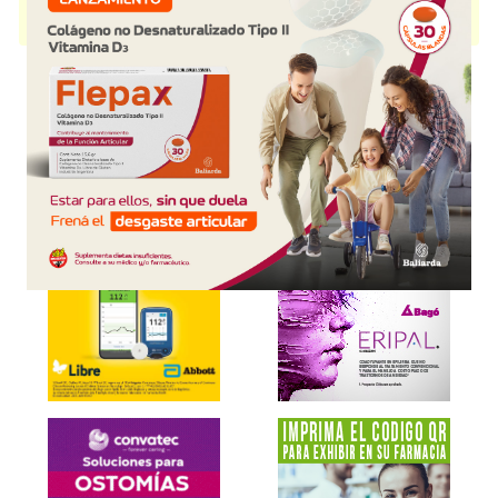
como
Hidratante dérmico
. Es producido por
Laboratorios Bernabó
y
cuenta con 1 presentación disponible.
Explorar más
Otros productos con
hialurónico,ác.
Otros productos de
Laboratorios Bernabó