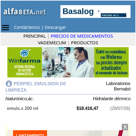
Contáctenos
|
Descargar
PRINCIPAL
|
PRECIOS DE MEDICAMENTOS
VADEMECUM
|
PRODUCTOS
Laboratorios
PERPIEL EMULSION DE
Bernabó
LIMPIEZA
hialurónico,ác.
Hidratante dérmico
emuls.x 200 ml
$18.416,47
(28/07/26)
PERPIEL EMULSION DE LIMPIEZA
contiene
hialurónico,ác.
y se indica