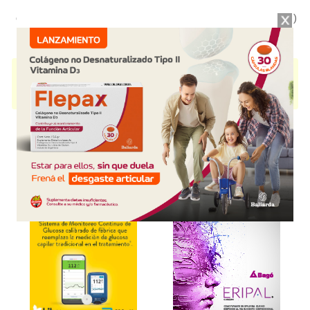
emuls.s/fragancia x 400g
(VL)
$26.305,34
(28/07/26)
PERPIEL ABSORCION INMEDIATA
contiene
vit.a
y se indica como
Hidratante Nutriente dérmico
. Es producido por
Laboratorios Bernabó
y
cuenta con 4 presentaciones disponibles.
Explorar más
Otros productos con
vit.a
Otros productos de
Laboratorios Bernabó