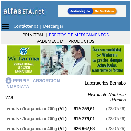
Contáctenos
|
Descargar
PRINCIPAL
|
PRECIOS DE MEDICAMENTOS
VADEMECUM
|
PRODUCTOS
PERPIEL ABSORCION
Laboratorios Bernabó
INMEDIATA
Hidratante Nutriente
vit.a
dérmico
emuls.c/fragancia x 200g
(VL)
$19.759,61
(28/07/26)
emuls.s/fragancia x 200g
(VL)
$19.776,01
(28/07/26)
emuls.c/fragancia x 400g
(VL)
$26.962,98
(28/07/26)