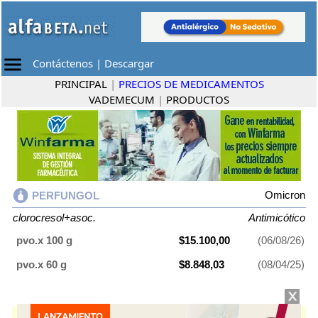
Contáctenos
|
Descargar
PRINCIPAL
|
PRECIOS DE MEDICAMENTOS
VADEMECUM
|
PRODUCTOS
Omicron
PERFUNGOL
clorocresol+asoc.
Antimicótico
pvo.x 100 g
$15.100,00
(06/08/26)
pvo.x 60 g
$8.848,03
(08/04/25)