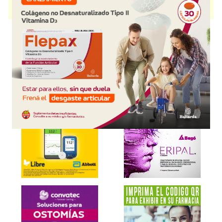
PERFUNGOL
contiene
clorocresol+asoc.
y se indica como
Antimicótico
.
Es producido por
Omicron
y cuenta con 2 presentaciones disponibles.
Explorar más
Otros productos con
clorocresol+asoc.
Otros productos de
Omicron