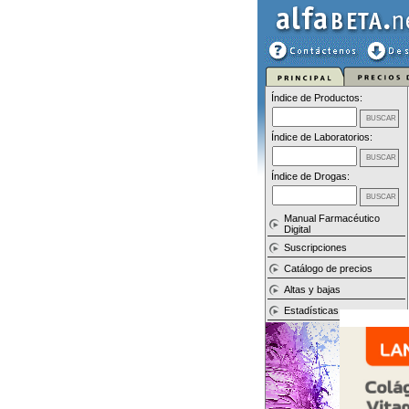
Índice de Productos:
Índice de Laboratorios:
Índice de Drogas:
Manual Farmacéutico
Digital
Suscripciones
Catálogo de precios
Altas y bajas
Estadísticas