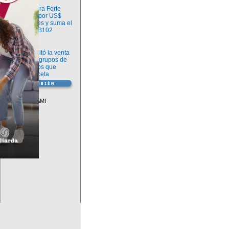
Información
argenx compra Forte
Biosciences por US$
2.200 millones y suma el
anticuerpo FB102
Información
ANMAT habilitó la venta
libre de diez grupos de
medicamentos que
requerían receta
Vademécum
Descuentos PAMI