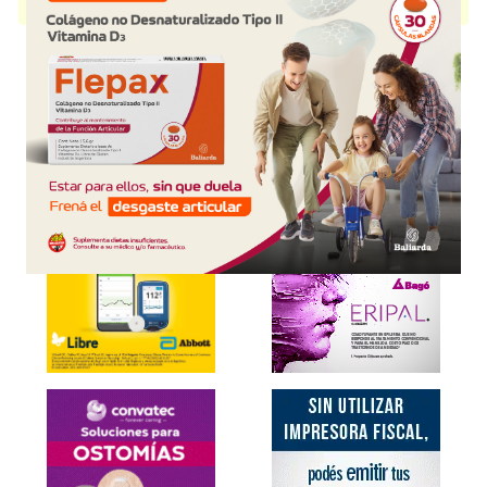
presentación disponible.
Explorar más
Otros productos con
permetrina+bencilo,benzoato
Otros productos de
Medipharma