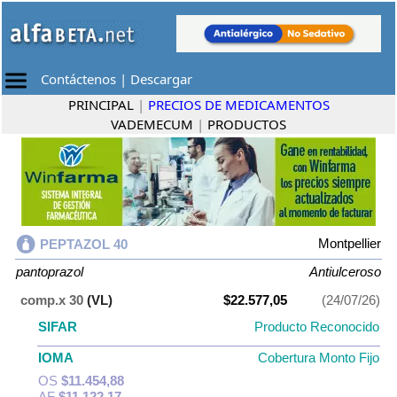
Contáctenos
|
Descargar
PRINCIPAL
|
PRECIOS DE MEDICAMENTOS
VADEMECUM
|
PRODUCTOS
Montpellier
PEPTAZOL 40
pantoprazol
Antiulceroso
comp.x 30
(VL)
$22.577,05
(24/07/26)
SIFAR
Producto Reconocido
IOMA
Cobertura Monto Fijo
OS
$11.454,88
AF
$11.122,17