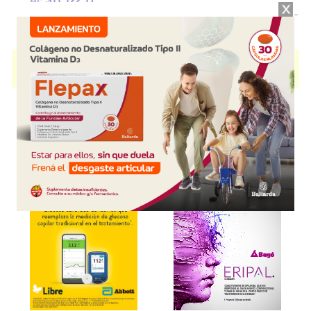
PEPTAZOL 40
contiene
pantoprazol
y se indica como
Antiulceroso
. Es
producido por
Montpellier
y cuenta con 1 presentación disponible.
Explorar más
Otros productos con
pantoprazol
Otros productos de
Montpellier