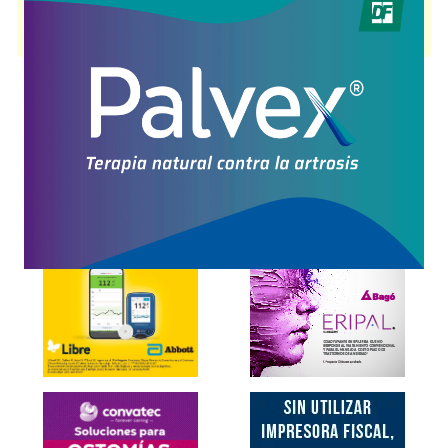
PENICILINA G SODICA DRAWER
contiene
penicilina g sódica
y se
indica como
Antibiótico
. Es producido por
Drawer
y cuenta con 2
presentaciones disponibles.
Explorar más
Otros productos con
penicilina g sódica
Otros productos de
Drawer