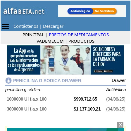
Contáctenos
|
Descargar
PRINCIPAL
|
PRECIOS DE MEDICAMENTOS
VADEMECUM
|
PRODUCTOS
Drawer
PENICILINA G SODICA DRAWER
penicilina g sódica
Antibiótico
1000000 UI f.a.x 100
$999.712,65
(04/08/25)
3000000 UI f.a.x 100
$1.137.109,21
(04/08/25)