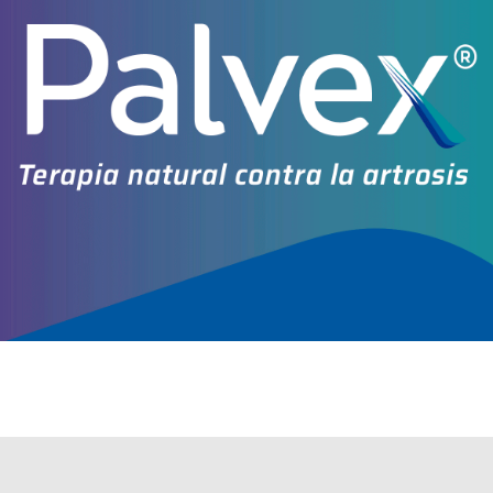
disponible.
Algunas presentaciones cuentan con cobertura PAMI.
Explorar más
Otros productos con
penicilina g benzatínica
Otros productos de
Bagó