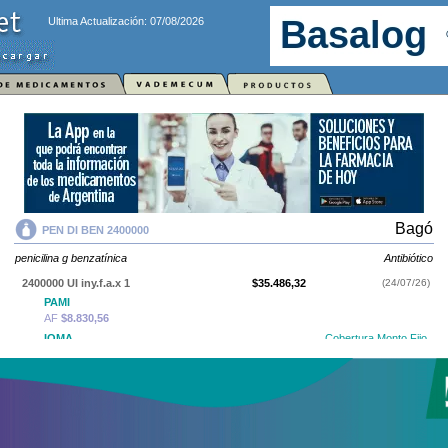
Ultima Actualización: 07/08/2026
Bagó
PEN DI BEN 2400000
penicilina g benzatínica
Antibiótico
2400000 UI iny.f.a.x 1
$35.486,32
(24/07/26)
PAMI
AF
$8.830,56
IOMA
Cobertura Monto Fijo
OS
$8.731,76
AF
$26.754,56
PEN DI BEN 2400000
contiene
penicilina g benzatínica
y se indica como
Antibiótico
. Es producido por
Bagó
y cuenta con 1 presentación