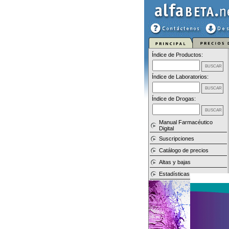
Índice de Productos:
Índice de Laboratorios:
Índice de Drogas:
Manual Farmacéutico
Digital
Suscripciones
Catálogo de precios
Altas y bajas
Estadísticas