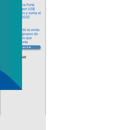
Información
argenx compra Forte
Biosciences por US$
2.200 millones y suma el
anticuerpo FB102
Información
ANMAT habilitó la venta
libre de diez grupos de
medicamentos que
requerían receta
Vademécum
Descuentos PAMI