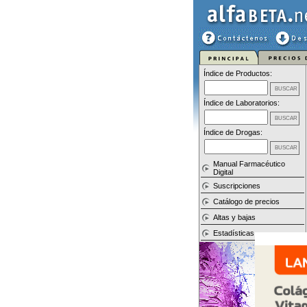
Índice de Productos:
Índice de Laboratorios:
Índice de Drogas:
Manual Farmacéutico
Digital
Suscripciones
Catálogo de precios
Altas y bajas
Estadísticas