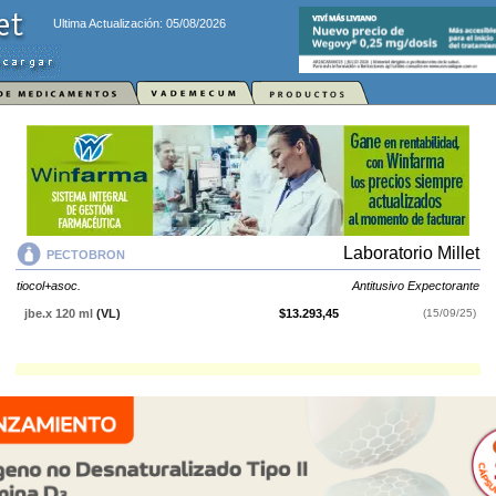
Ultima Actualización: 05/08/2026
Laboratorio Millet
PECTOBRON
tiocol+asoc.
Antitusivo Expectorante
jbe.x 120 ml
(VL)
$13.293,45
(15/09/25)
PECTOBRON
contiene
tiocol+asoc.
y se indica como
Antitusivo
Expectorante
. Es producido por
Laboratorio Millet
y cuenta con 1
presentación disponible.
Explorar más