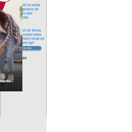
Información
ANMAT habilitó la venta
libre de diez grupos de
medicamentos que
requerían receta
Novedades
La FDA aprobó de forma
definitiva iptacopan para
frenar el deterioro renal en
la nefropatía por IgA
Vademécum
Descuentos PAMI