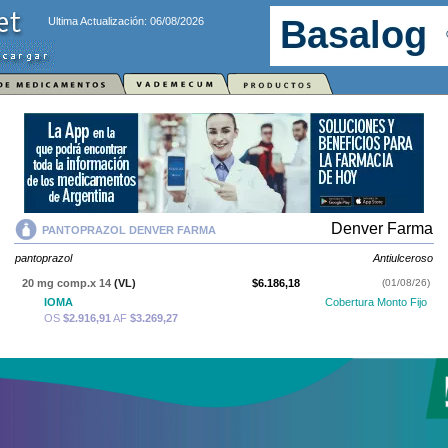
Ultima Actualización: 06/08/2026
Denver Farma
PANTOPRAZOL DENVER FARMA
pantoprazol
Antiulceroso
20 mg comp.x 14
(VL)
$6.186,18
(01/08/26)
IOMA
Cobertura Monto Fijo
OS
$2.916,91
AF
$3.269,27
40 mg comp.x 28
(VL)
$19.696,15
(01/08/26)
Importado
IOMA
Cobertura Monto Fijo
OS
$15.865,30
AF
$3.830,85
20 mg comp.x 30
(VL)
$10.051,01
(15/04/25)
SIFAR
Producto Reconocido