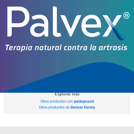
IOMA
Cobertura Monto Fijo
OS
$6.045,23
AF
$4.005,78
40 mg comp.x 30
(VL)
$19.864,59
(01/04/26)
SIFAR
Producto Reconocido
IOMA
Cobertura Monto Fijo
OS
$11.454,88
AF
$8.409,71
PANTOPRAZOL DENVER FARMA
contiene
pantoprazol
y se indica
como
Antiulceroso
. Es producido por
Denver Farma
y cuenta con 4
presentaciones disponibles.
Producto importado.
Explorar más
Otros productos con
pantoprazol
Otros productos de
Denver Farma