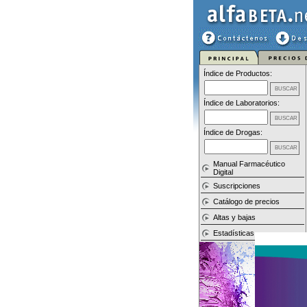
Índice de Productos:
Índice de Laboratorios:
Índice de Drogas:
Manual Farmacéutico
Digital
Suscripciones
Catálogo de precios
Altas y bajas
Estadísticas