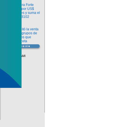
Información
argenx compra Forte
Biosciences por US$
2.200 millones y suma el
anticuerpo FB102
Información
ANMAT habilitó la venta
libre de diez grupos de
medicamentos que
requerían receta
Vademécum
Descuentos PAMI