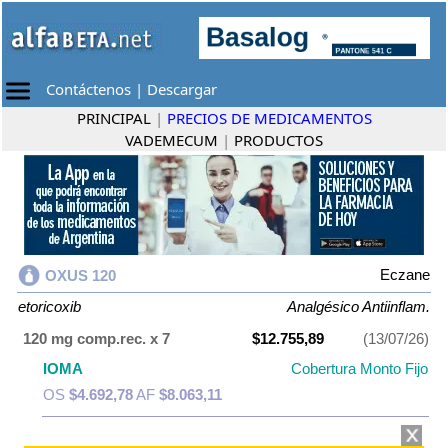
Contáctenos
|
Descargar
PRINCIPAL
|
PRECIOS DE MEDICAMENTOS
VADEMECUM
|
PRODUCTOS
Eczane
OXUS 120
etoricoxib
Analgésico Antiinflam.
120 mg comp.rec. x 7
$12.755,89
(13/07/26)
IOMA
Cobertura Monto Fijo
OS
$4.692,78
AF
$8.063,11