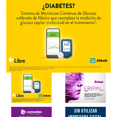
OXUS 120
contiene
etoricoxib
y se indica como
Analgésico Antiinflam.
.
Es producido por
Eczane
y cuenta con 1 presentación disponible.
Explorar más
Otros productos con
etoricoxib
Otros productos de
Eczane