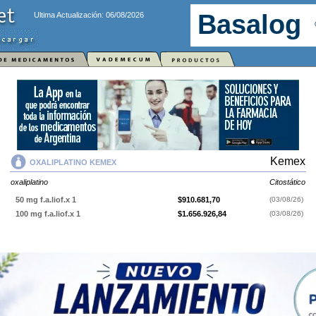
Ultima Actualización: 06/08/2026
Kemex
OXALIPLATINO KEMEX
oxaliplatino
Citostático
50 mg f.a.liof.x 1
$910.681,70
(03/08/26)
100 mg f.a.liof.x 1
$1.656.926,84
(03/08/26)
OXALIPLATINO KEMEX
contiene
oxaliplatino
y se indica como
Citostático
. Es producido por
Kemex
y cuenta con 2 presentaciones
disponibles.