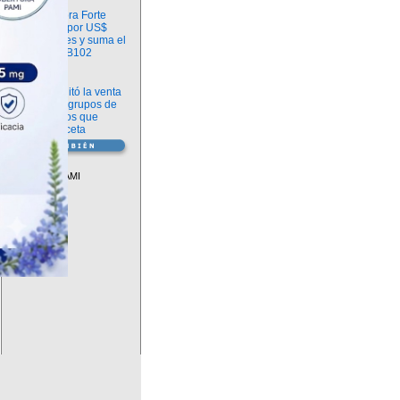
Información
argenx compra Forte
Biosciences por US$
2.200 millones y suma el
anticuerpo FB102
Información
ANMAT habilitó la venta
libre de diez grupos de
medicamentos que
requerían receta
Vademécum
Descuentos PAMI