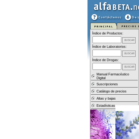
Índice de Productos:
Índice de Laboratorios:
Índice de Drogas:
Manual Farmacéutico
Digital
Suscripciones
Catálogo de precios
Altas y bajas
Estadísticas