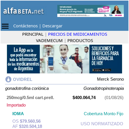
Contáctenos
|
Descargar
PRINCIPAL
|
PRECIOS DE MEDICAMENTOS
VADEMECUM
|
PRODUCTOS
Merck Serono
OVIDREL
gonadotrofina coriónica
Gonadotropinoterapia
250mcg/0.5ml cart.prell.
$400.064,74
(01/08/26)
Importado
IOMA
Cobertura Monto Fijo
OS
$79.560,56
USO NORMATIZADO
AF
$320.504,18