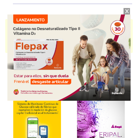
OVIDREL
contiene
gonadotrofina coriónica
y se indica como
Gonadotropinoterapia
. Es producido por
Merck Serono
y cuenta con 1
presentación disponible.
Producto importado.
Explorar más
Otros productos con
gonadotrofina coriónica
Otros productos de
Merck Serono