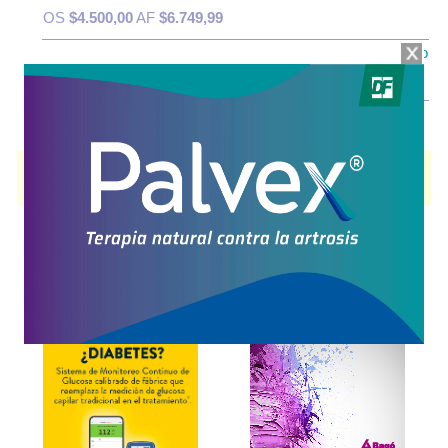
OS
$4.500,00
AF
$6.749,99
IOMA
Cobertura Monto Fijo
OS
$5.551,01
AF
$5.698,98
ORAVIL GOTAS
contiene
vit.d3
y se indica como
Vitaminoterapia d
. Es
producido por
Trb-Pharma
y cuenta con 1 presentación disponible.
Explorar más
Otros productos con
vit.d3
Otros productos de
Trb-Pharma