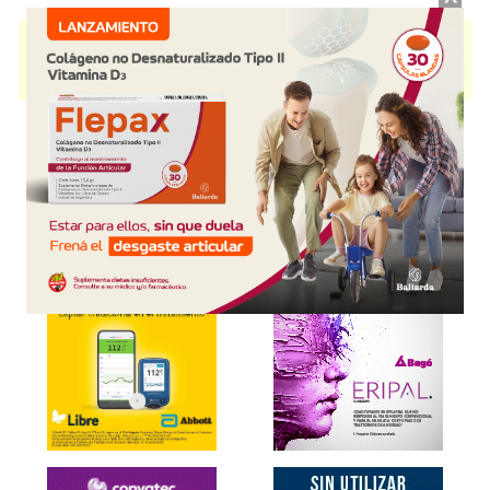
ORALSONE
contiene
hidrocortisona
y se indica como
Trat.llagas/aftas
.
Es producido por
Laboratorio Millet
y cuenta con 1 presentación
disponible.
Explorar más
Otros productos con
hidrocortisona
Otros productos de
Laboratorio Millet