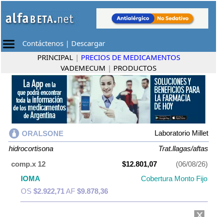
Contáctenos
|
Descargar
PRINCIPAL
|
PRECIOS DE MEDICAMENTOS
VADEMECUM
|
PRODUCTOS
Laboratorio Millet
ORALSONE
hidrocortisona
Trat.llagas/aftas
comp.x 12
$12.801,07
(06/08/26)
IOMA
Cobertura Monto Fijo
OS
$2.922,71
AF
$9.878,36