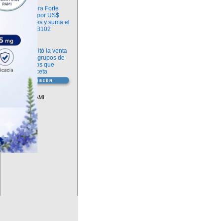
Información
argenx compra Forte
Biosciences por US$
2.200 millones y suma el
anticuerpo FB102
Información
ANMAT habilitó la venta
libre de diez grupos de
medicamentos que
requerían receta
Vademécum
Descuentos PAMI