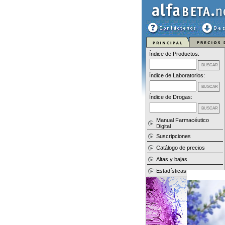
Índice de Productos:
Índice de Laboratorios:
Índice de Drogas:
Manual Farmacéutico
Digital
Suscripciones
Catálogo de precios
Altas y bajas
Estadísticas