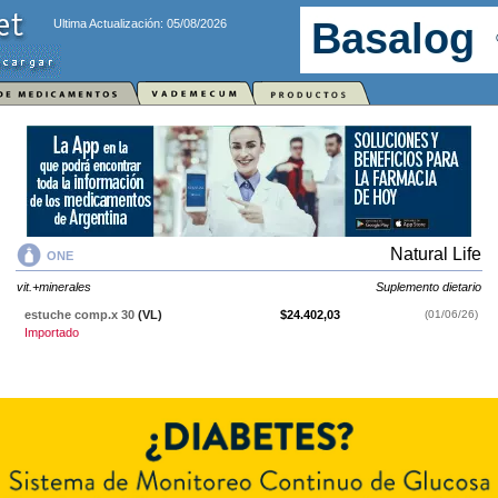
Ultima Actualización: 05/08/2026
Natural Life
ONE
vit.+minerales
Suplemento dietario
estuche comp.x 30
(VL)
$24.402,03
(01/06/26)
Importado
ONE
contiene
vit.+minerales
y se indica como
Suplemento dietario
. Es
producido por
Natural Life
y cuenta con 1 presentación disponible.
Producto importado.