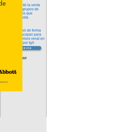
Información
ANMAT habilitó la venta
libre de diez grupos de
medicamentos que
requerían receta
Novedades
La FDA aprobó de forma
definitiva iptacopan para
frenar el deterioro renal en
la nefropatía por IgA
Vademécum
Descuentos PAMI