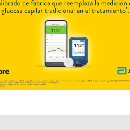
Explorar más
Otros productos con
vit.+minerales
Otros productos de
Natural Life