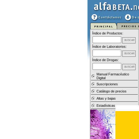
Índice de Productos:
Índice de Laboratorios:
Índice de Drogas:
Manual Farmacéutico
Digital
Suscripciones
Catálogo de precios
Altas y bajas
Estadísticas