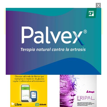
ONDANSETRON KABI
contiene
ondansetrón
y se indica como
Antiemético
. Es producido por
Fresenius Kabi
y cuenta con 2
presentaciones disponibles.
Producto importado.
Explorar más
Otros productos con
ondansetrón
Otros productos de
Fresenius Kabi