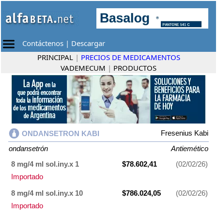
Contáctenos
|
Descargar
PRINCIPAL
|
PRECIOS DE MEDICAMENTOS
VADEMECUM
|
PRODUCTOS
Fresenius Kabi
ONDANSETRON KABI
ondansetrón
Antiemético
8 mg/4 ml sol.iny.x 1
$78.602,41
(02/02/26)
Importado
8 mg/4 ml sol.iny.x 10
$786.024,05
(02/02/26)
Importado