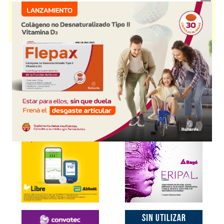
Nutrición parenteral
. Es producido por
Bbraun
y cuenta con 1
presentación disponible.
Producto importado.
Explorar más
Otros productos con
aminoácidos+asoc.
Otros productos de
Bbraun