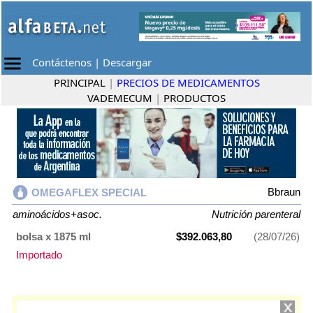
Contáctenos
|
Descargar
PRINCIPAL
|
PRECIOS DE MEDICAMENTOS
VADEMECUM
|
PRODUCTOS
Bbraun
OMEGAFLEX SPECIAL
aminoácidos+asoc.
Nutrición parenteral
bolsa x 1875 ml
$392.063,80
(28/07/26)
Importado
OMEGAFLEX SPECIAL
contiene
aminoácidos+asoc.
y se indica como