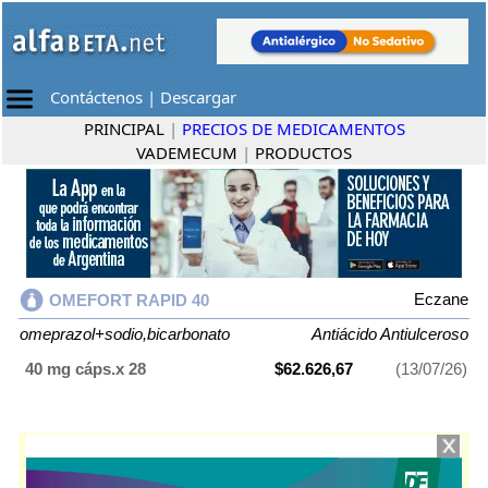
Contáctenos
|
Descargar
PRINCIPAL
|
PRECIOS DE MEDICAMENTOS
VADEMECUM
|
PRODUCTOS
Eczane
OMEFORT RAPID 40
omeprazol+sodio,bicarbonato
Antiácido Antiulceroso
40 mg cáps.x 28
$62.626,67
(13/07/26)
OMEFORT RAPID 40
contiene
omeprazol+sodio,bicarbonato
y se indica
como
Antiácido Antiulceroso
. Es producido por
Eczane
y cuenta con 1