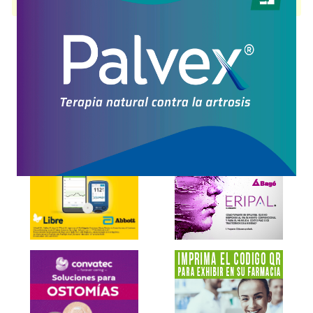
presentación disponible.
Explorar más
Otros productos con
omeprazol+sodio,bicarbonato
Otros productos de
Eczane