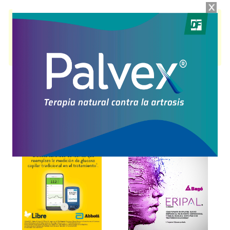
OLDINOT DUO
contiene
memantine+donepezilo
y se indica como
Trat.enf.Alzheimer
. Es producido por
Elea
y cuenta con 1 presentación
disponible.
Algunas presentaciones cuentan con cobertura PAMI.
Explorar más
Otros productos con
memantine+donepezilo
Otros productos de
Elea