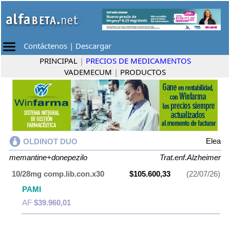
Contáctenos
|
Descargar
PRINCIPAL
|
PRECIOS DE MEDICAMENTOS
VADEMECUM
|
PRODUCTOS
Elea
OLDINOT DUO
memantine+donepezilo
Trat.enf.Alzheimer
10/28mg comp.lib.con.x30
$105.600,33
(22/07/26)
PAMI
AF
$39.960,01