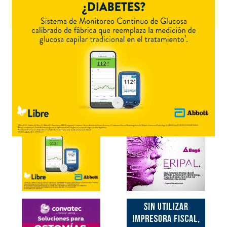
OFANIR
contiene
nintedanib
y se indica como
Inhib.de la proteína
quinasa
. Es producido por
Adium
y cuenta con 2 presentaciones
disponibles.
Explorar más
Otros productos con
nintedanib
Otros productos de
Adium