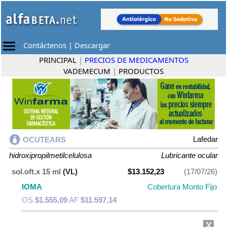
Contáctenos
|
Descargar
PRINCIPAL
|
PRECIOS DE MEDICAMENTOS
VADEMECUM
|
PRODUCTOS
Lafedar
OCUTEARS
hidroxipropilmetilcelulosa
Lubricante ocular
sol.oft.x 15 ml
(VL)
$13.152,23
(17/07/26)
IOMA
Cobertura Monto Fijo
OS
$1.555,09
AF
$11.597,14