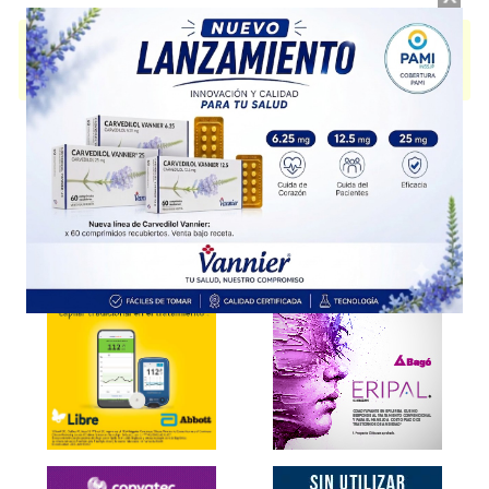
OCUTEARS
contiene
hidroxipropilmetilcelulosa
y se indica como
Lubricante ocular
. Es producido por
Lafedar
y cuenta con 1
presentación disponible.
Explorar más
Otros productos con
hidroxipropilmetilcelulosa
Otros productos de
Lafedar