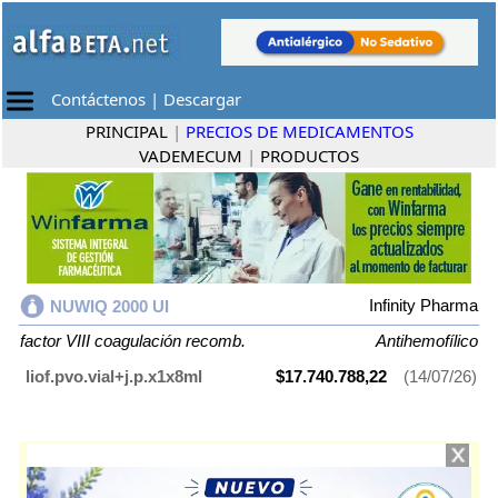
Contáctenos
|
Descargar
PRINCIPAL
|
PRECIOS DE MEDICAMENTOS
VADEMECUM
|
PRODUCTOS
Infinity Pharma
NUWIQ 2000 UI
factor VIII coagulación recomb.
Antihemofílico
liof.pvo.vial+j.p.x1x8ml
$17.740.788,22
(14/07/26)
NUWIQ 2000 UI
contiene
factor VIII coagulación recomb.
y se indica
como
Antihemofílico
. Es producido por
Infinity Pharma
y cuenta con 1