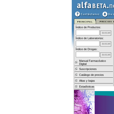
Índice de Productos:
Índice de Laboratorios:
Índice de Drogas:
Manual Farmacéutico
Digital
Suscripciones
Catálogo de precios
Altas y bajas
Estadísticas