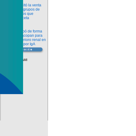
Información
ANMAT habilitó la venta
libre de diez grupos de
medicamentos que
requerían receta
Novedades
La FDA aprobó de forma
definitiva iptacopan para
frenar el deterioro renal en
la nefropatía por IgA
Vademécum
Descuentos PAMI