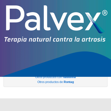
OS
$20.866,21
AF
$22.987,11
USO NORMATIZADO
20 mg/ml a.x 10 x 1 ml
$76.371,88
(01/08/26)
PAMI
AF
$28.912,53
IOMA
Cobertura Monto Fijo
OS
$36.417,32
AF
$39.954,56
USO NORMATIZADO
NUBAINA
contiene
nalbufina
y se indica como
Hipnoanalgésico
. Es
producido por
Rontag
y cuenta con 3 presentaciones disponibles.
Algunas presentaciones cuentan con cobertura PAMI.
Explorar más
Otros productos con
nalbufina
Otros productos de
Rontag