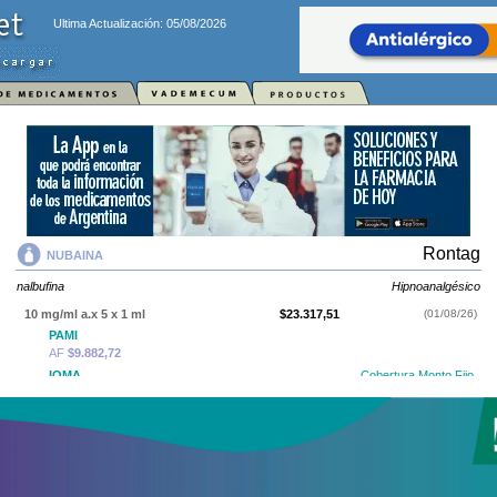
Ultima Actualización: 05/08/2026
Rontag
NUBAINA
nalbufina
Hipnoanalgésico
10 mg/ml a.x 5 x 1 ml
$23.317,51
(01/08/26)
PAMI
AF
$9.882,72
IOMA
Cobertura Monto Fijo
OS
$11.120,90
AF
$12.196,61
USO NORMATIZADO
10 mg/ml a.x 10 x 1 ml
$43.853,32
(01/08/26)
PAMI
AF
$19.765,72
IOMA
Cobertura Monto Fijo